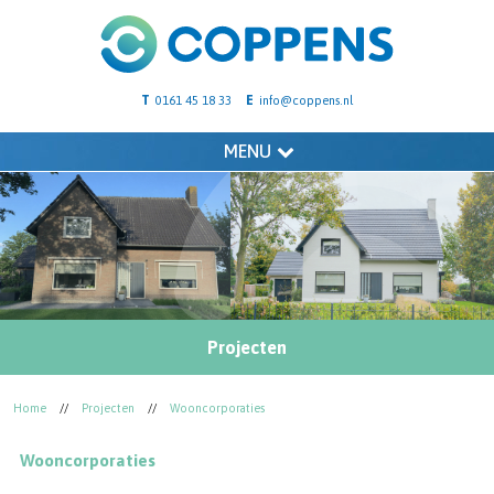
T
E
0161 45 18 33
info@coppens.nl
MENU
Projecten
Home
//
Projecten
//
Wooncorporaties
Wooncorporaties