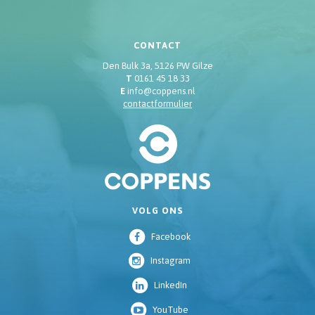
CONTACT
Den Bulk 3a, 5126 PW Gilze
T
0161 45 18 33
E
info@coppens.nl
contactformulier
VOLG ONS
Facebook
Instagram
LinkedIn
YouTube