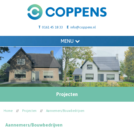
T
E
0161 45 18 33
info@coppens.nl
MENU
Projecten
Home
//
Projecten
//
Aannemers/Bouwbedrijven
Aannemers/Bouwbedrijven