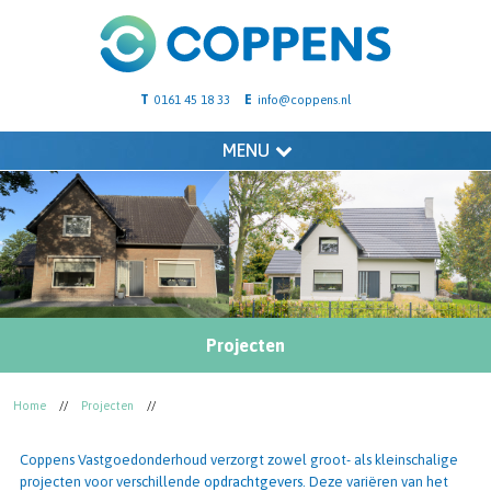
T
E
0161 45 18 33
info@coppens.nl
MENU
Projecten
Home
//
Projecten
//
Coppens Vastgoedonderhoud verzorgt zowel groot- als kleinschalige
projecten voor verschillende
opdrachtgevers
. Deze variëren van het