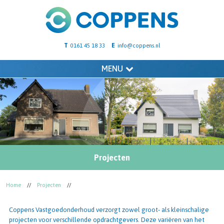
T
E
0161 45 18 33
info@coppens.nl
MENU
Projecten
Home
//
Projecten
//
Coppens Vastgoedonderhoud verzorgt zowel groot- als kleinschalige
projecten voor verschillende
opdrachtgevers
. Deze variëren van het