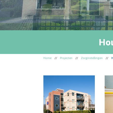
Hou
Home
//
Projecten
//
Zorginstellingen
//
H