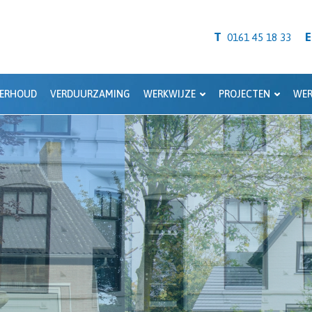
T
E
0161 45 18 33
ERHOUD
VERDUURZAMING
WERKWIJZE
PROJECTEN
WER