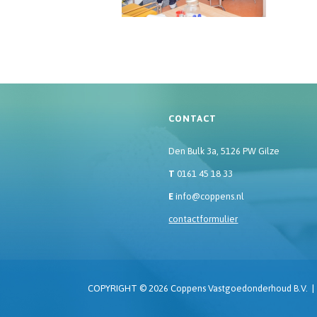
CONTACT
Den Bulk 3a, 5126 PW Gilze
T
0161 45 18 33
E
info@coppens.nl
contactformulier
COPYRIGHT © 2026 Coppens Vastgoedonderhoud B.V.