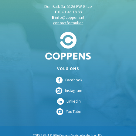
Den Bulk 3a, 5126 PW Gilze
T
0161 45 18 33
E
info@coppens.nl
contactformulier
VOLG ONS
Facebook
Instagram
LinkedIn
YouTube
COPYRIGHT © 2026 Coppens Vastgoedonderhoud B.V.