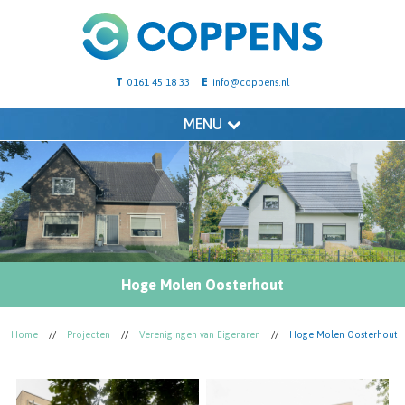
T
E
0161 45 18 33
info@coppens.nl
MENU
Hoge Molen Oosterhout
Home
//
Projecten
//
Verenigingen van Eigenaren
//
Hoge Molen Oosterhout