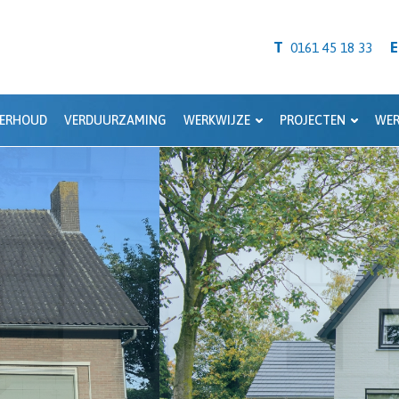
T
E
0161 45 18 33
ERHOUD
VERDUURZAMING
WERKWIJZE
PROJECTEN
WER