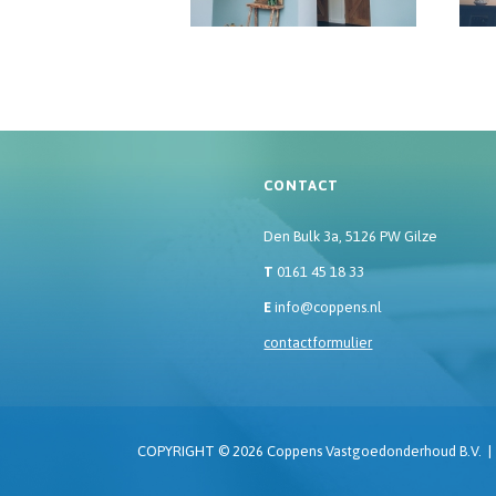
CONTACT
Den Bulk 3a, 5126 PW Gilze
T
0161 45 18 33
E
info@coppens.nl
contactformulier
COPYRIGHT © 2026 Coppens Vastgoedonderhoud B.V.