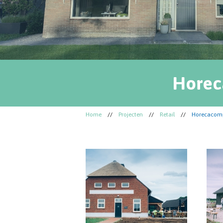
Horec
Home
//
Projecten
//
Retail
//
Horecacompl