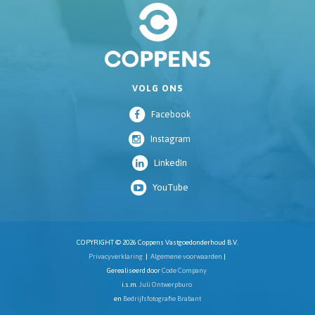
VOLG ONS
Facebook
Instagram
LinkedIn
YouTube
COPYRIGHT © 2026 Coppens Vastgoedonderhoud B.V.
Privacyverklaring
|
Algemene voorwaarden
|
Gerealiseerd door
Code Company
i.s.m.
Juli Ontwerpburo
en
Bedrijfsfotografie Brabant