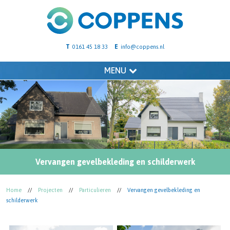
T
E
0161 45 18 33
info@coppens.nl
MENU
Vervangen gevelbekleding en schilderwerk
Home
//
Projecten
//
Particulieren
//
Vervangen gevelbekleding en
schilderwerk