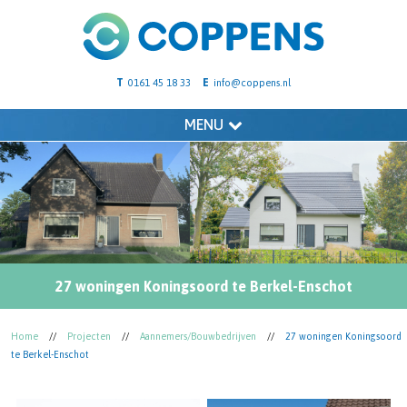
T
E
0161 45 18 33
info@coppens.nl
MENU
27 woningen Koningsoord te Berkel-Enschot
Home
//
Projecten
//
Aannemers/Bouwbedrijven
//
27 woningen Koningsoord
te Berkel-Enschot