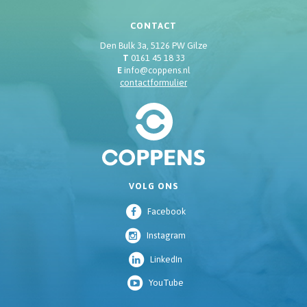
CONTACT
Den Bulk 3a, 5126 PW Gilze
T
0161 45 18 33
E
info@coppens.nl
contactformulier
VOLG ONS
Facebook
Instagram
LinkedIn
YouTube