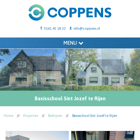
T
E
0161 45 18 33
info@coppens.nl
MENU
Basisschool Sint Jozef te Rijen
Home
//
Projecten
//
Bedrijven
//
Basisschool Sint Jozef te Rijen