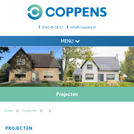
T
E
0161 45 18 33
info@coppens.nl
MENU
Projecten
Home
//
Projecten
//
//
PROJECTEN