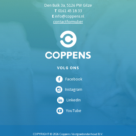
Den Bulk 3a, 5126 PW Gilze
T
0161 45 18 33
E
info@coppens.nl
contactformulier
VOLG ONS
Facebook
Instagram
LinkedIn
YouTube
COPYRIGHT © 2026 Coppens Vastgoedonderhoud B.V.