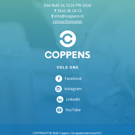
Den Bulk 3a, 5126 PW Gilze
T
0161 45 18 33
E
info@coppens.nl
contactformulier
VOLG ONS
Facebook
Instagram
LinkedIn
YouTube
COPYRIGHT © 2026 Coppens Vastgoedonderhoud B.V.