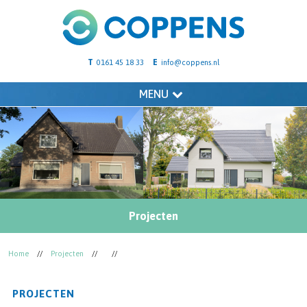
T
E
0161 45 18 33
info@coppens.nl
MENU
Projecten
Home
//
Projecten
//
//
PROJECTEN